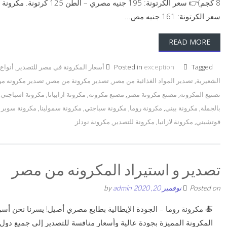
سعر الكرتونة: 161 جنيه مص...
READ MORE
Tagged
exception
Posted in
أسعار المكرونة في مصر للتصدير
,
أنواع
الشعيرية
,
تصدير المواد الغذائية من مصر
,
تصدير مكرونة من مصر
,
تصدير مكرونه م
تصنيع المكرونه
,
مصنع مكرونة مصر
,
مصنع مكرونه
,
مكرونة ارابياتا
,
مكرونة اسباجتي
,
بالجملة
,
مكرونة بيني
,
مكرونة روما
,
مكرونة سباجتي
,
مكرونة سمولينا
,
مكرونة سوبر 
فوتشيني
,
مكرونة لازانيا
,
مكرونة للتصدير
,
مكرونة نودلز
تصدير و استيراد المكرونه من مصر
Posted on
نوفمبر 20, 2020
by
admin
🍝 مكرونة روما – الجودة الإيطالية بطابع مصري أصيل! يسرنا نحن أس