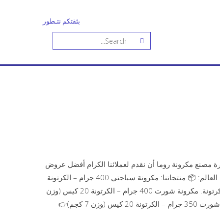
بثقتكم نتـطور
رة مصنع مكرونة روما أن نقدم لعملائنا الكرام أفضل عروض
المكرونة المميزة بجودة عالية وأسعار منافسة للتصدير إلى جميع دول العالم: 📦 منتجاتنا: مكرونة سباجتي 400 جرام – الكرتونة
20 كيس (وزن 8 كجم)👉 سعر الكرتونة: 205 جنيه مصري – الطن 125 كرتونة. مكرونة شورت 400 جرام – الكرتونة 20 كيس (وزن
8 كجم)👉 سعر الكرتونة: 195 جنيه مصري – الطن 125 كرتونة. مكرونة شورت 350 جرام – الكرتونة 20 كيس (وزن 7 كجم)👉