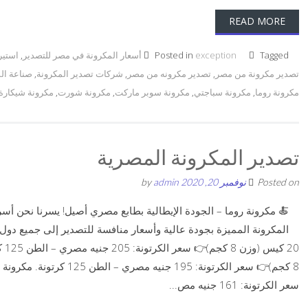
READ MORE
Tagged
exception
Posted in
أسعار المكرونة في مصر للتصدير
,
استير
تصدير مكرونة من مصر
,
تصدير مكرونه من مصر
,
شركات تصدير المكرونة
,
صناعة الم
مكرونة روما
,
مكرونة سباجتي
,
مكرونة سوبر ماركت
,
مكرونة شورت
,
مكرونة شيكارة
تصدير المكرونة المصرية
Posted on
نوفمبر 20, 2020
by
admin
🍝 مكرونة روما – الجودة الإيطالية بطابع مصري أصيل! يسرنا نحن أس
سعر الكرتونة: 161 جنيه مص...