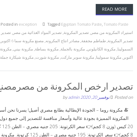
READ MORE
Posted in
exception
Tagged
Egyptian Tomato Paste
,
Tomato Paste
استيراد المكرونه من مصر
,
تصدير المكرونة
,
تصدير المواد الغذائية من مصر
,
تصدير 
تصدير المكرونة
,
طماطم مجففة
,
مصادر انتاج المكرونه
,
مصنع مكرونة سما 6 اكتوبر
,
السمولينا
,
مكرونة الكانيلوني
,
مكرونة بالجملة
,
مكرونة بساطة
,
مكرونة بيني
,
مكرونة
اكتوبر
,
مكرونة سمولينا
,
مكرونة سوبر ماركت
,
مكرونة شورت
,
مكرونة شيكارة جملة
تصدير ارخص المكرونة من مصرمصنع 
Posted on
نوفمبر 20, 2020
by
admin
🍝 مكرونة روما – الجودة الإيطالية بطابع مصري أصيل! يسرنا نحن أس