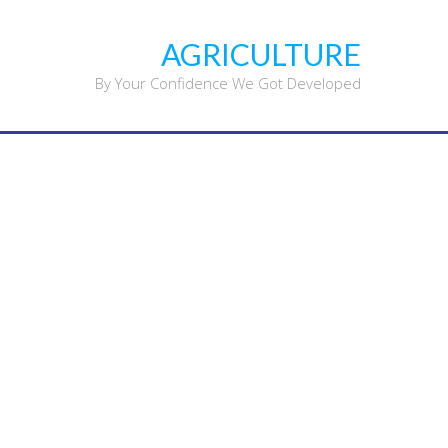
Ski
t
AGRICULTURE
conten
By Your Confidence We Got Developed