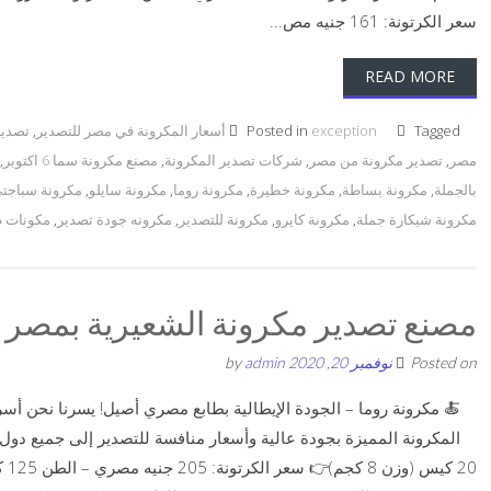
سعر الكرتونة: 161 جنيه مص...
READ MORE
Tagged
exception
Posted in
أسعار المكرونة في مصر للتصدير
,
تصدير
مصر
,
تصدير مكرونة من مصر
,
شركات تصدير المكرونة
,
مصنع مكرونة سما 6 اكتوبر
,
بالجملة
,
مكرونة بساطة
,
مكرونة خطيرة
,
مكرونة روما
,
مكرونة سايلو
,
مكرونة سباجت
مكرونة شيكارة جملة
,
مكرونة كايرو
,
مكرونة للتصدير
,
مكرونه جودة تصدير
,
مكونات ط
مصنع تصدير مكرونة الشعيرية بمصر
Posted on
نوفمبر 20, 2020
by
admin
🍝 مكرونة روما – الجودة الإيطالية بطابع مصري أصيل! يسرنا نحن أس