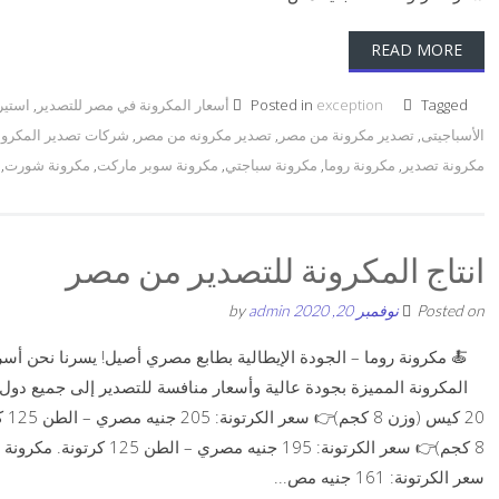
READ MORE
Tagged
exception
Posted in
أسعار المكرونة في مصر للتصدير
,
استير
الأسباجيتى
,
تصدير مكرونة من مصر
,
تصدير مكرونه من مصر
,
شركات تصدير المكرون
مكرونة تصدير
,
مكرونة روما
,
مكرونة سباجتي
,
مكرونة سوبر ماركت
,
مكرونة شورت
,
انتاج المكرونة للتصدير من مصر
Posted on
نوفمبر 20, 2020
by
admin
🍝 مكرونة روما – الجودة الإيطالية بطابع مصري أصيل! يسرنا نحن أس
سعر الكرتونة: 161 جنيه مص...