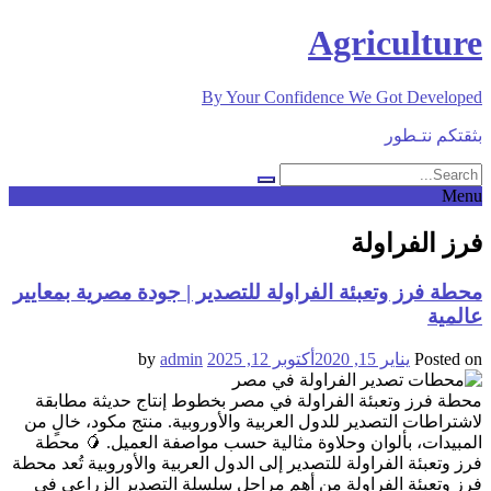
Skip
Agriculture
to
content
By Your Confidence We Got Developed
بثقتكم نتـطور
Menu
فرز الفراولة
محطة فرز وتعبئة الفراولة للتصدير | جودة مصرية بمعايير
عالمية
Posted on
يناير 15, 2020
أكتوبر 12, 2025
by
admin
محطة فرز وتعبئة الفراولة في مصر بخطوط إنتاج حديثة مطابقة
لاشتراطات التصدير للدول العربية والأوروبية. منتج مكود، خالٍ من
المبيدات، بألوان وحلاوة مثالية حسب مواصفة العميل. 🥭 محطة
فرز وتعبئة الفراولة للتصدير إلى الدول العربية والأوروبية تُعد محطة
فرز وتعبئة الفراولة من أهم مراحل سلسلة التصدير الزراعي في