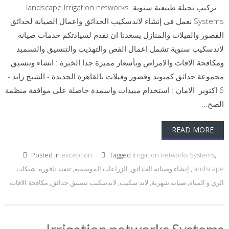
تركيب نجيلة طبيعية سنوية landscape Irrigation networks
Systems نعمل فى إنشاء لاندسكيب الحدائق واعمال الصيانة لحدائق
القصور والفيلات والمنازل يسعدنا ان نقدم لسيادتكم خدمات صيانة
لاندسكيب سنوية تشمل اعمال القص والتهذيب والتنسيق والتسميد
ومكافحة الافات والامراض وبأسعار مميزة جدا الخبرة : انشاء وتنسيق
مجموعة حدائق كمبوند وقصور وفيلات بالقاهرة الجديدة - الشيخ زايد -
6 اكتوبر الامان : استخدام مبيدات واسمدة حاصلة على موافقة منظمة
الصح...
READ MORE
Posted in
exception
Tagged
Irrigation networks Systems
,
landscape
,
إنشاء وصيانة الحدائق
,
الزراعات الموسمية
,
تنفيذ نافورة
,
شبكات
الري و المياة
,
صيانة شهرية
,
لاند سكيب
,
لاندسكيب تنسيق حدائق
,
مكافحة الافات