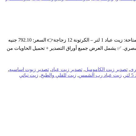
🥇 زيت عباد النقي – جودة مضمونة للتصدير! نقدم لكم عروض خاصة على زيت عباد بأحجام متعددة تناسب الأسواق العالمية: 📦 المنتجات المتاحة: زيت عباد 1 لتر – الكرتونة 12 زجاجة👉 السعر: 792.10 جنيه
2. لتر – الكرتونة 4 زجاجات👉 السعر: 672.25 جنيه مصري. زيت عباد 5 لتر – الكرتونة 2 زجاجة👉 السعر: 685.75 جنيه مصري. ✅ يشمل العرض جميع أوراق التصدير + تحميل الحاويات من
رى
,
تصدير زيت الكاموميل
,
تصدير زيت عباد
,
تصدير زيوت اساسيه
,
ر
,
زيت عباد رب الشمس
,
زيت للقلي والطبخ
,
زيت نباتي