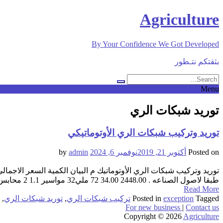
Skip
Agriculture
to
content
By Your Confidence We Got Developed
بثقتكم نتـطور
Menu
توريد شبكات الري
توريد وتركيب شبكات الري الأوتوماتيكي
Posted on
أكتوبر 21, 2019
نوفمبر 6, 2024
by
admin
طبقا لاصول الصناعه . 2448.00 34.00 72 ملي32 مواسير 1.1 2 محابس محبس يدوي كومر ايطالي بالغرفة IPMوجميع القطع والاكسسوار كومر وتسليم طبقا لاصول الصناعه . 1890.00 630.00 3 المحبس 2.1 ...
Read More
Tagged
exception
Posted in
تركيب شبكات الري
,
توريد شبكات الري
,
For new business
|
Contact us
Copyright © 2026
Agriculture