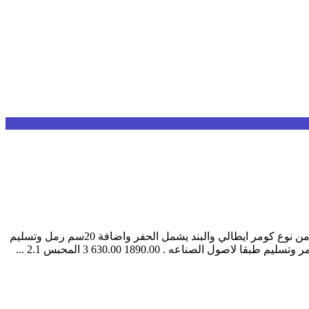
توريد وتركيب شبكات الري الأوتوماتيك م البيان الكمية السعر الاجمالي 1 توريد وتركيب مواسير كومر 32ملي PVCبجميع القطع والاكسسوار من نوع كومر ايطالي والبند يشمل الحفر واضافة 20سم رمل وتسليم