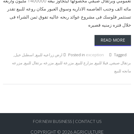
نعمومي وبرتقال صيفي محصولها ليتجاوز بيعه 1400000 مليون واربعه
مائه الف وجنب العاصمه الاداريه وسوق العبور مكان روعه للبيع تقدر
تستثمر فلوسك فى مشروع عوائد ربحه عاليه تفوق ثمن الشراء فى
خلال فتره زمنيه قصيره
READ MORE
Tagged
exception
Posted in
ارض زراعيه للبيع
,
اسطبل خيل
,
برتقال صيفي
,
فيلا للبيع
,
مزارع للبيع
,
مزرعة للبيع
,
مزرعه برتقال للبيع
,
مزرعه
مانجه للبيع
FOR NEW BUSINESS
|
CONTACT US
COPYRIGHT © 2026
AGRICULTURE