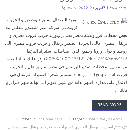
Posted on
أكتوبر 25, 2019
by
admin
توريد البرتقال إستيراد وتصدير و الجريب
فروت من شركة مصر للتصدير نتعامل مع
بعض محطات فرز وتعبئة بمصر تصدير وتوريد جريب فروت مصري و
برتقال مصري عالي الجودة , تصدير برتقال و جريب فروت مصري الى
روسيا و دول اوروبا وجميع الدول مقاسات استيراد البرتقال:
40/42/48/56/64/72/ 80/88/100/113/123 نوفر عليك عناء البحث
عن عناوين محطات تصدير البرتقال فى مصر ثمار برتقال و الجريب
فروت orange and grapefruit تستمر شجرة استيراد البرتقال فى
الاثمار على مدار 5 اشهر بداية من شهر اكتوبر الى نهاية شهر فبراير و
ذلك ...
READ MORE
Posted in
For Home page
Tagged
Naval
,
Navel
,
Valencia
orange
,
استيراد البرتقال المصرى
,
استيراد جريب فروت
,
برتقال بسره
,
برتقال