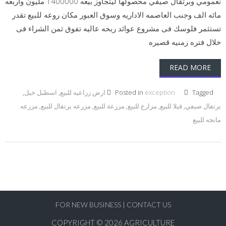
نعمومي وبرتقال صيفي محصولها ليتجاوز بيعه 1400000 مليون واربعه
مائه الف وجنب العاصمه الاداريه وسوق العبور مكان روعه للبيع تقدر
تستثمر فلوسك فى مشروع عوائد ربحه عاليه تفوق ثمن الشراء فى
خلال فتره زمنيه قصيره
READ MORE
Tagged
exception
Posted in
ارض زراعيه للبيع
,
اسطبل خيل
,
برتقال صيفي
,
فيلا للبيع
,
مزارع للبيع
,
مزرعة للبيع
,
مزرعه برتقال للبيع
,
مزرعه
مانجه للبيع
FOR NEW BUSINESS
|
CONTACT US
COPYRIGHT © 2026
AGRICULTURE