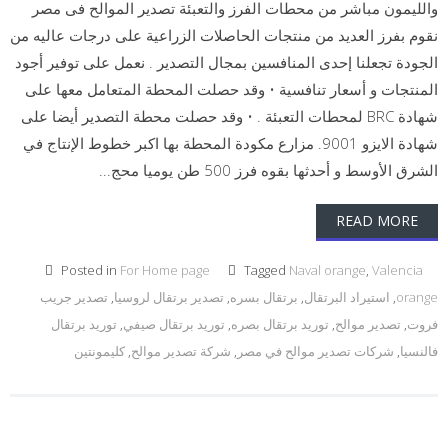
والليمون مباشر من محطات الفرز والتعبئة تصدير الموالح فى مصر
نقوم بفرز العديد من منتجات الحاصلات الزراعية على درجات عاليه من
الجودة تجعلنا إحدى المنافسين بمجال التصدير . نعمل على توفير أجود
المنتجات و أسعار تنافسية • وقد حصلت المحطة المتعامل معها على
شهادة BRC لمحطات التعبئة . • وقد حصلت محطة التصدير أيضا على
شهادة الايزو 9001. مزارع مكودة المحطة بها اكبر خطوط الإنتاج في
الشرق الأوسط و أحدثها بقوه فرز 500 طن يوميا محج...
READ MORE
Posted in
For Home page
Tagged
Naval orange
,
Valencia
orange
,
استيراد البرتقال
,
برتقال بسره
,
تصدير برتقال لروسيا
,
تصدير جريب
فروت
,
تصدير موالح
,
توريد برتقال بصره
,
توريد برتقال صيفي
,
توريد برتقال
فالنسيا
,
شركات تصدير موالح في مصر
,
شركة تصدير موالح
,
كليمونتين