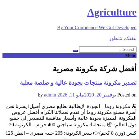
Skip
Agriculture
to
content
By Your Confidence We Got Developed
بثقتكم نتـطور
Menu
أفضل شركة مكرونة مصرية
تصدير مكرونة منتجات بجودة عالية و صلصة معلبة
Posted on
نوفمبر 20, 2020
مايو 11, 2026
by
admin
🍝 مكرونة روما – الجودة الإيطالية بطابع مصري أصيل! يسرنا نحن
أسرة مصنع مكرونة روما أن نقدم لعملائنا الكرام أفضل عروض
المكرونة المميزة بجودة عالية وأسعار منافسة للتصدير إلى جميع
دول العالم: 📦 منتجاتنا: مكرونة سباجتي 400 جرام – الكرتونة 20
كيس (وزن 8 كجم)👉 سعر الكرتونة: 205 جنيه مصري – الطن 125