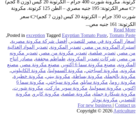
كرتونة. مكرونة شورت 400 جرام – الكرتونة 20 كيس (وزن 8 كجم)
👉 سعر الكرتونة: 195 جنيه مصري – الطن 125 كرتونة. مكرونة
شورت 350 جرام – الكرتونة 20 كيس (وزن 7 كجم)👉 سعر
الكرتونة: 161 جنيه مص...
Read More
,
Posted in
exception
Tagged
Egyptian Tomato Paste
,
Tomato Paste
أسعار المكرونة في مصر للتصدير
,
أفضل شركة مكرونة مصرية
,
استيراد المكرونه من مصر
,
تصدير المكرونة
,
تصدير المواد الغذائية
من مصر
,
تصدير صلصة
,
تصدير مكرونة من مصر
,
تصدير مكرونه
من مصر
,
شركات تصدير المكرونة
,
طماطم مجففة
,
مصادر انتاج
المكرونه
,
مصنع مكرونة سما 6 اكتوبر
,
مصنع مكرونة مصر
,
مصنع
مكرونه
,
مكرونة اسباجتي
,
مكرونة السمولينا
,
مكرونة الكانيلوني
,
مكرونة بالجملة
,
مكرونة بساطة
,
مكرونة بيني
,
مكرونة خطيرة
,
مكرونة روما
,
مكرونة سايلو
,
مكرونة سباجتي
,
مكرونة سما 6
اكتوبر
,
مكرونة سمولينا
,
مكرونة سوبر ماركت
,
مكرونة شورت
,
مكرونة شيكارة جملة
,
مكرونة صلصة
,
مكرونة كايرو
,
مكرونة
للتصدير
,
مكرونة نودلز
For new business
|
Contact us
Copyright © 2026
Agriculture