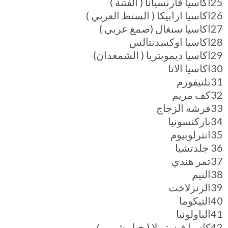
25اكاسيا فارنسيانا ( الفتنة )
26اكاسيا ارابيكا ( السنط العربي )
27اكاسيا سنغال (صمغ عربي )
28اكاسيا اوكسدنتالس
29اكاسيا ديموبتريا ( الشمعدان)
30اكاسيا الاتا
31بلتيفورم
32كف مريم
33فرشة الزجاج
34باركنسونيا
35انترلوبيوم
36 جلدتشيا
37تمر هندي
38النيم
39الزنزلاخت
40التيكوما
41الباولونيا
42كاسيا فيستيولا ( خيار شمبر )