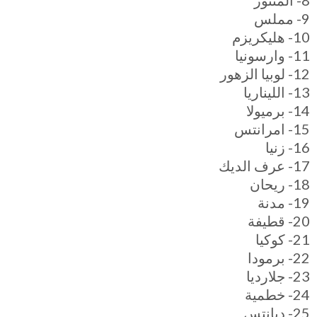
8- المنثور
9- مملس
10- هليكريزم
11- وارسونيا
12- لوبيا الزهور
13- الليناريا
14- برميولا
15- امرانتس
16- زنيا
17- عرف الديك
18- ريحان
19- مدنة
20- قطيفة
21- كوكيا
22- برمودا
23- جلارديا
24- خطمية
25- ديانتس