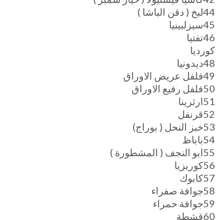
44لبخ ( دقن الباشا )
45سيزلبينيا
46تفتيا
كورديا
48ديدونيا
49فلفل عريض الاوراق
50فلفل رفيع الاوراق
51ارثرينا
52قرنفل
53خبز النحل ( بوراج)
54باباظ
55ابو النجف ( المشطورة )
56كوريزيا
57كابوك
58جوافة صفراء
59جوافة حمراء
60قشطة