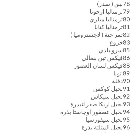
78نبق ( سدر)
79ترمناليا ارجونا
80ترمناليا ميلري
81ترمناليا كتابا
82تمر حنة ( لاجستروميا )
83خروع
85سرو بلدي
86فيكس تين بنغالي
88فيكس لسان العصور
89 تويا
90دفلة
91نخيل كوكس
92نخيل سيكاس
93نخيل اريكا صفراءبذرة
94نخيل عصفور اوجاستا بذرة
95نخيل سيفورسيا
96نخيل المثلثة بذرة