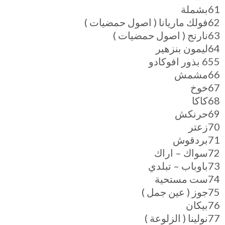
61بشملة
62فولك ماريانا ( اصول حمضيات )
63نارنج ( اصول حمضيات )
64ليمون بنزهير
655 بذور افوكادو
66مشمش
67خوخ
68كاكا
69حرنكش
70زعتر
71بردقوش
72سواك – اراك
73باوباب – تبلدي
74ست مستحية
75جوز ( عين جمل )
76بيكان
77نولينا ( الزلوعة )