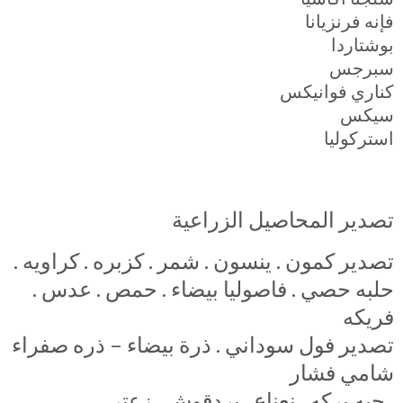
فإنه فرنزيانا
بوشتاردا
سبرجس
كناري فوانيكس
سيكس
استركوليا
تصدير المحاصيل الزراعية
تصدير كمون . ينسون . شمر . كزبره . كراويه .
حلبه حصي . فاصوليا بيضاء . حمص . عدس .
فريكه
تصدير فول سوداني . ذرة بيضاء – ذره صفراء
شامي فشار
. حبه بركه . نعناع . بردقوش . زعتر .