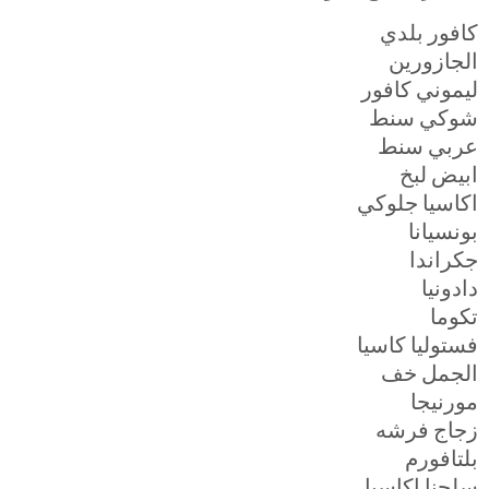
كافور بلدي
الجازورين
ليموني كافور
شوكي سنط
عربي سنط
ابيض لبخ
اكاسيا جلوكي
بونسيانا
جكراندا
دادونيا
تكوما
فستوليا كاسيا
الجمل خف
مورنيجا
زجاج فرشه
بلتافورم
سلجنا اكاسيا