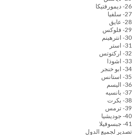
26- ديمورفتيكا
27- سلفيا
28- عايق
29- فلوكس
30- انترهينم
31- استر
32- اركتوتس
33- اشوذا
34- ابو خنجر
35- استانس
36- اليسم
37- بانسيه
38- بكرت
39- ترمس
40- جوديشيا
41- جبسوفيلا
تصدير لجميع الدول