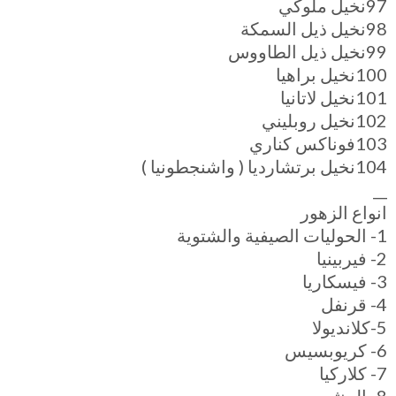
97نخيل ملوكي
98نخيل ذيل السمكة
99نخيل ذيل الطاووس
100نخيل براهيا
101نخيل لاتانيا
102نخيل روبليني
103فوناكس كناري
104نخيل برتشارديا ( واشنجطونيا )
__
انواع الزهور
1- الحوليات الصيفية والشتوية
2- فيربينيا
3- فيسكاريا
4- قرنفل
5-كلانديولا
6- كريوبسيس
7- كلاركيا